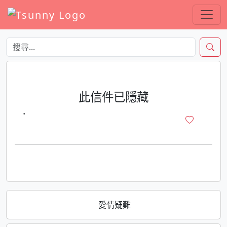
此信件已隱藏
·
愛情疑難