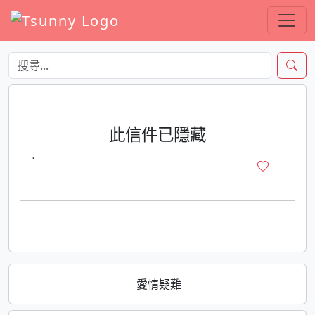
此信件已隱藏
·
愛情疑難