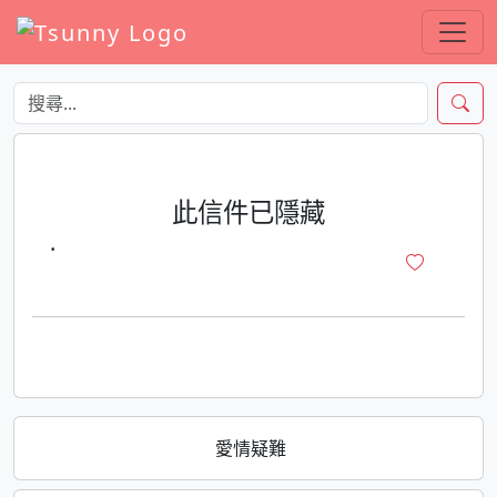
此信件已隱藏
·
愛情疑難