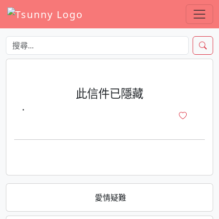
此信件已隱藏
·
愛情疑難