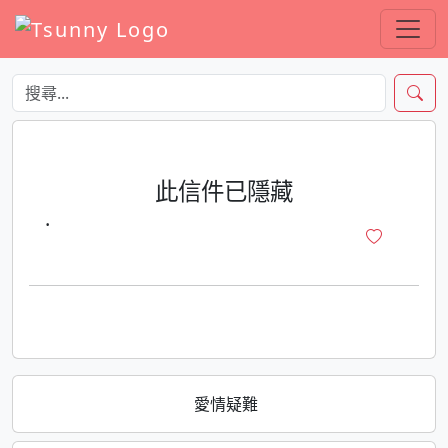
此信件已隱藏
·
愛情疑難