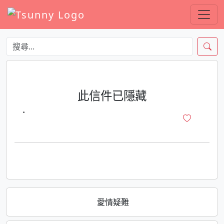
此信件已隱藏
·
愛情疑難