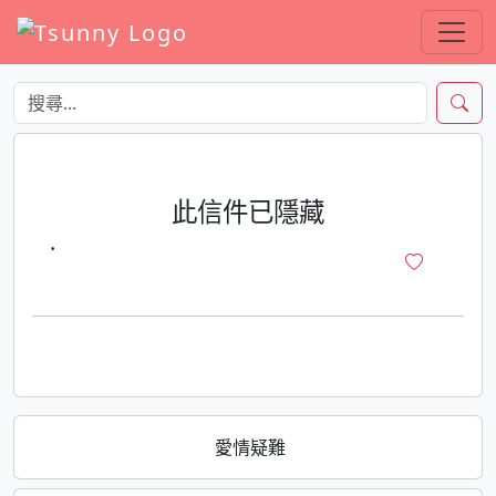
此信件已隱藏
·
愛情疑難