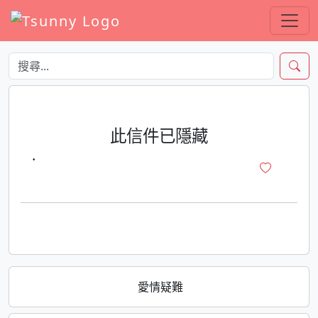
此信件已隱藏
·
愛情疑難