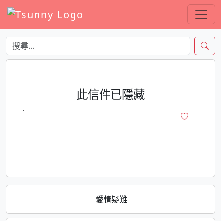
此信件已隱藏
·
愛情疑難