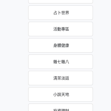
占卜世界
活動專區
身體健康
雜七雜八
清茶淡話
小說天地
投資理財