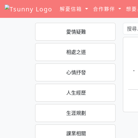
解憂信箱
合作夥伴
想
愛情疑難
相處之道
·
心情抒發
人生經歷
生涯規劃
課業相關