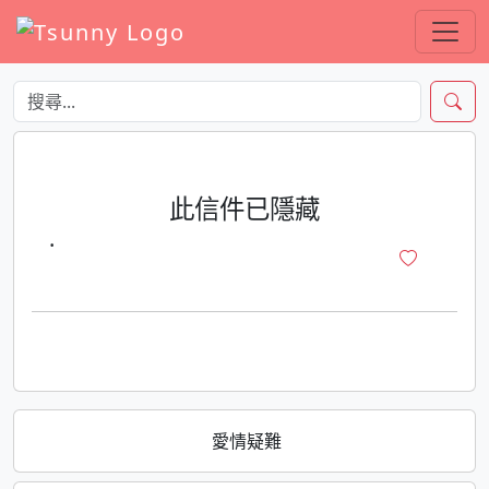
此信件已隱藏
·
愛情疑難