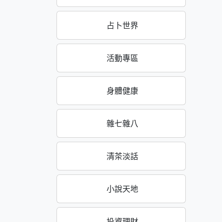
占卜世界
活動專區
身體健康
雜七雜八
清茶淡話
小說天地
投資理財