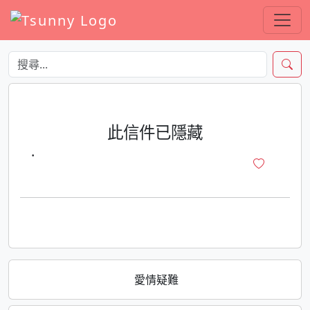
此信件已隱藏
·
愛情疑難