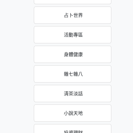
占卜世界
活動專區
身體健康
雜七雜八
清茶淡話
小說天地
投資理財