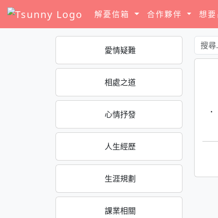
解憂信箱
合作夥伴
想
愛情疑難
相處之道
·
心情抒發
人生經歷
生涯規劃
課業相關