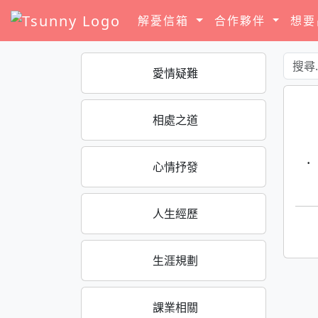
解憂信箱
合作夥伴
想
愛情疑難
相處之道
·
心情抒發
人生經歷
生涯規劃
課業相關