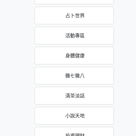
占卜世界
活動專區
身體健康
雜七雜八
清茶淡話
小說天地
投資理財