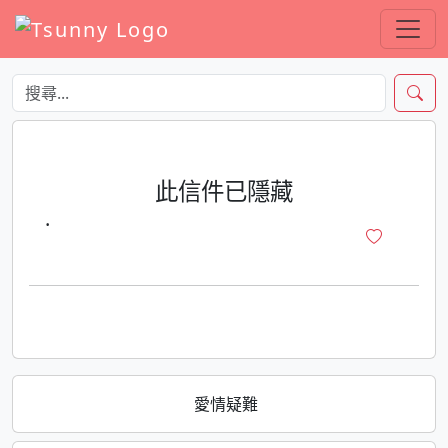
此信件已隱藏
·
愛情疑難