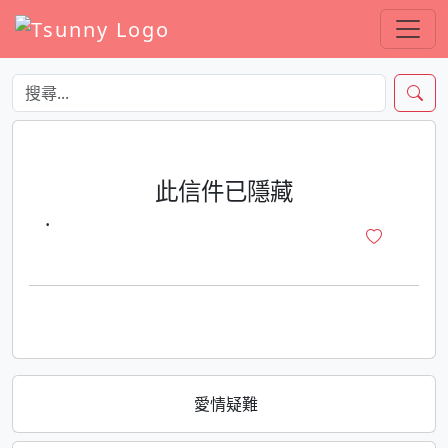
此信件已隱藏
·
愛情疑難