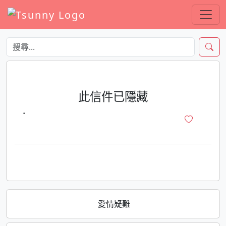
此信件已隱藏
·
愛情疑難