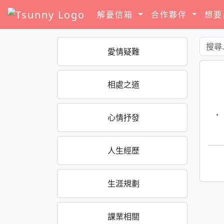
解憂信箱
合作夥伴
想
愛情疑難
相處之道
·
心情抒發
人生經歷
生涯規劃
課業相關