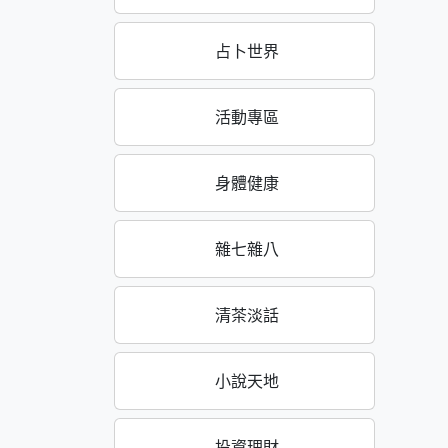
占卜世界
活動專區
身體健康
雜七雜八
清茶淡話
小說天地
投資理財