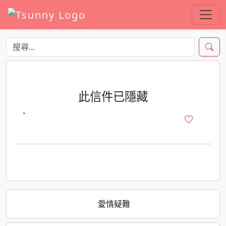
此信件已隱藏
·
愛情疑難