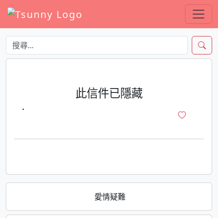
此信件已隱藏
·
愛情疑難