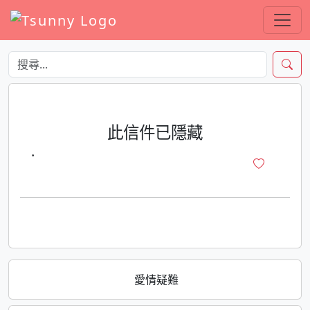
此信件已隱藏
·
愛情疑難