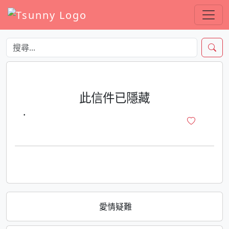
此信件已隱藏
·
愛情疑難