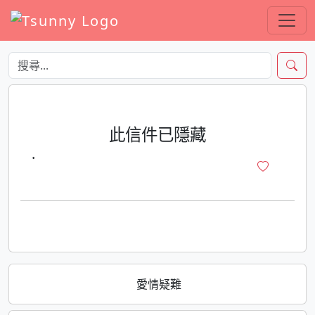
此信件已隱藏
·
愛情疑難