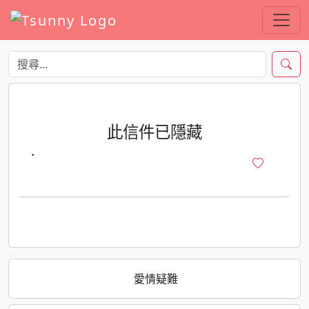
此信件已隱藏
·
愛情疑難