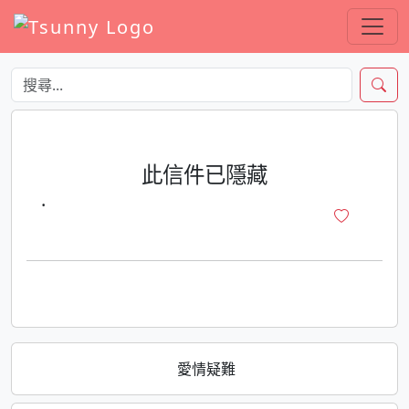
此信件已隱藏
·
愛情疑難