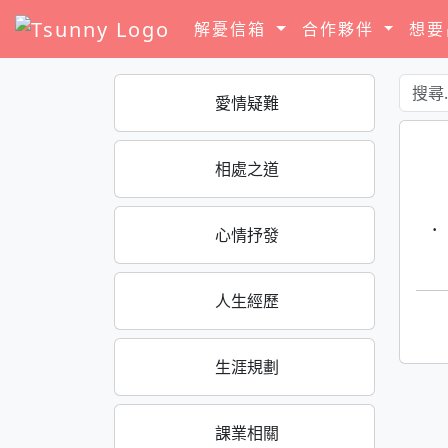
解憂信箱
合作夥伴
想
愛情疑難
相處之道
·
心情抒發
人生經歷
生涯規劃
課業相關