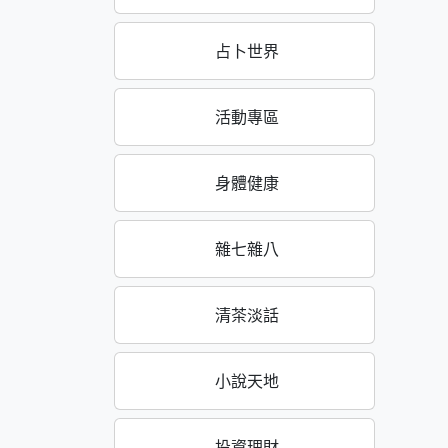
占卜世界
活動專區
身體健康
雜七雜八
清茶淡話
小說天地
投資理財