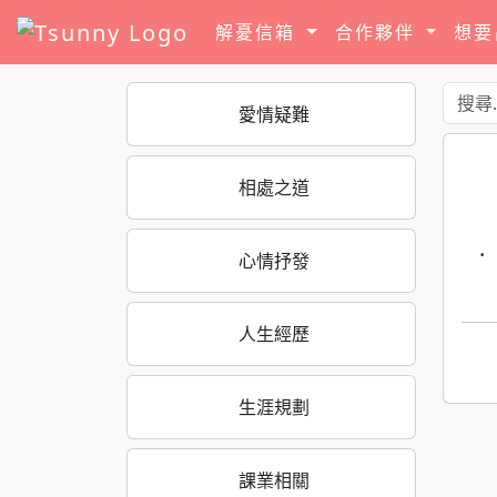
解憂信箱
合作夥伴
想
愛情疑難
相處之道
·
心情抒發
人生經歷
生涯規劃
課業相關