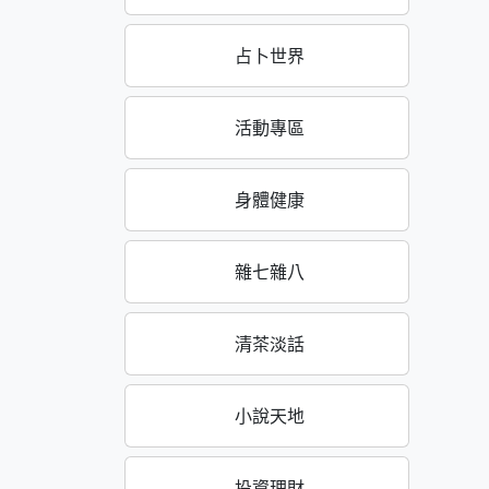
占卜世界
活動專區
身體健康
雜七雜八
清茶淡話
小說天地
投資理財