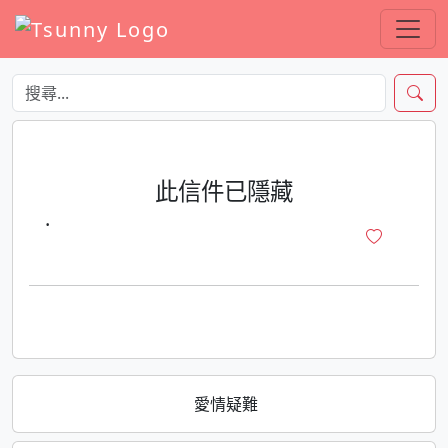
此信件已隱藏
·
愛情疑難