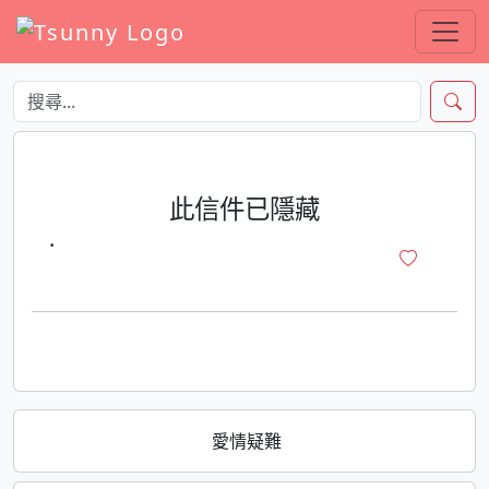
此信件已隱藏
·
愛情疑難