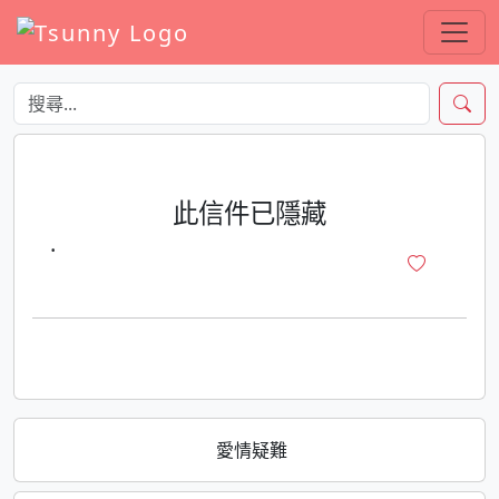
此信件已隱藏
·
愛情疑難