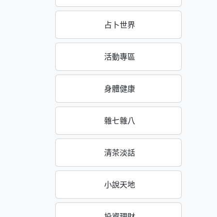
占卜世界
活動專區
身體健康
雜七雜八
清茶淡話
小說天地
投資理財