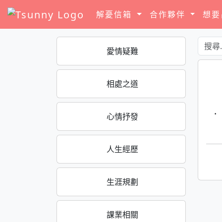
解憂信箱
合作夥伴
想
愛情疑難
相處之道
·
心情抒發
人生經歷
生涯規劃
課業相關