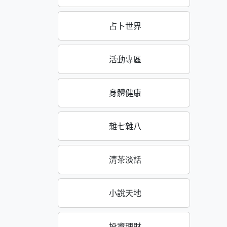
占卜世界
活動專區
身體健康
雜七雜八
清茶淡話
小說天地
投資理財