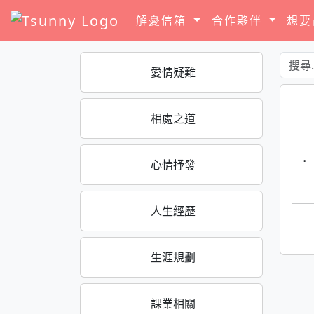
解憂信箱
合作夥伴
想
愛情疑難
相處之道
·
心情抒發
人生經歷
生涯規劃
課業相關