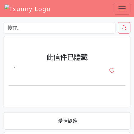
此信件已隱藏
·
愛情疑難