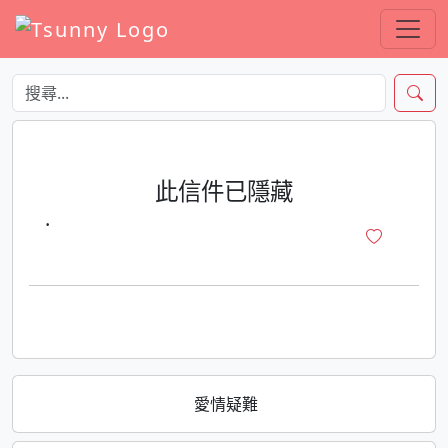
此信件已隱藏
·
愛情疑難