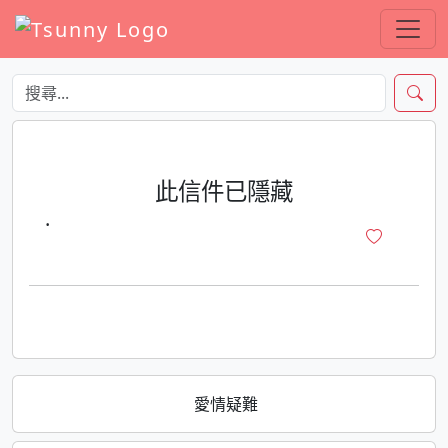
此信件已隱藏
·
愛情疑難