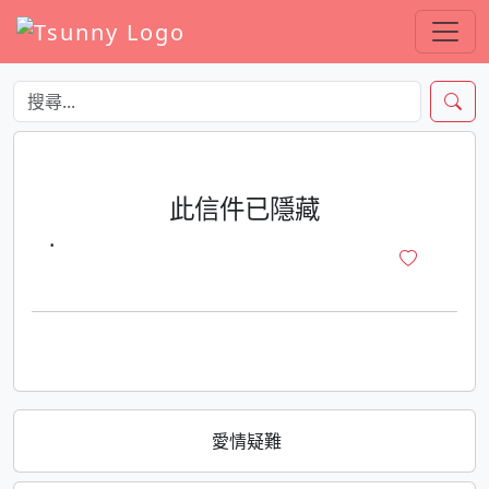
此信件已隱藏
·
愛情疑難