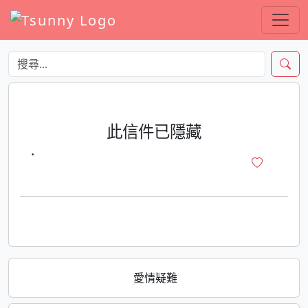
此信件已隱藏
·
愛情疑難