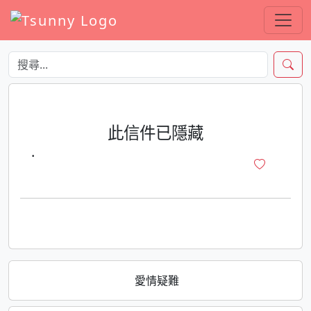
此信件已隱藏
·
愛情疑難