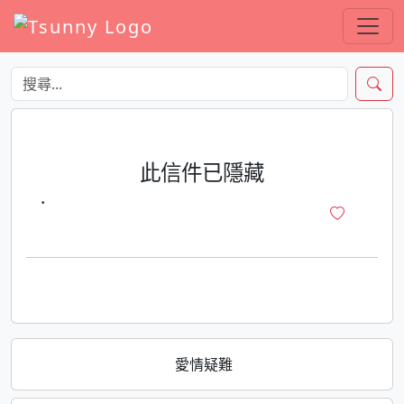
此信件已隱藏
·
愛情疑難