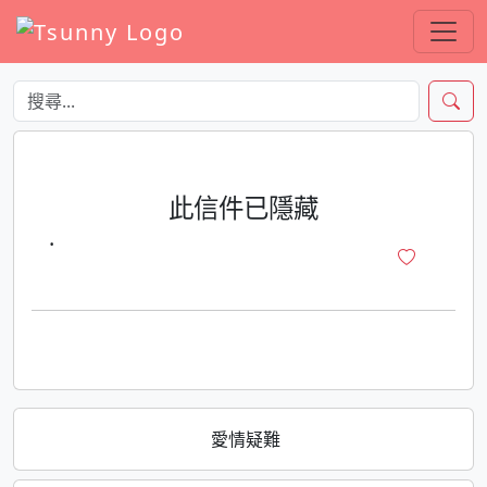
此信件已隱藏
·
愛情疑難