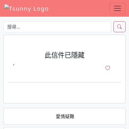
此信件已隱藏
·
愛情疑難