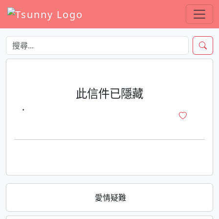
此信件已隱藏
·
愛情疑難