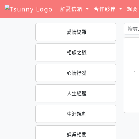
解憂信箱
合作夥伴
想
愛情疑難
相處之道
·
心情抒發
人生經歷
生涯規劃
課業相關