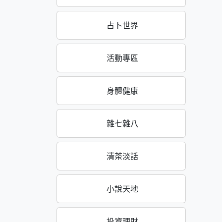
占卜世界
活動專區
身體健康
雜七雜八
清茶淡話
小說天地
投資理財