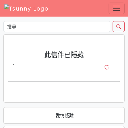
此信件已隱藏
·
愛情疑難