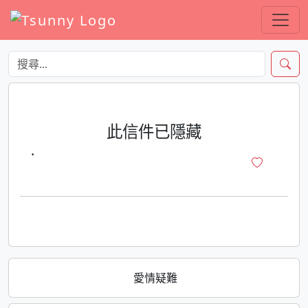
此信件已隱藏
·
愛情疑難