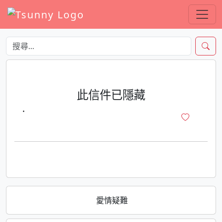
此信件已隱藏
·
愛情疑難