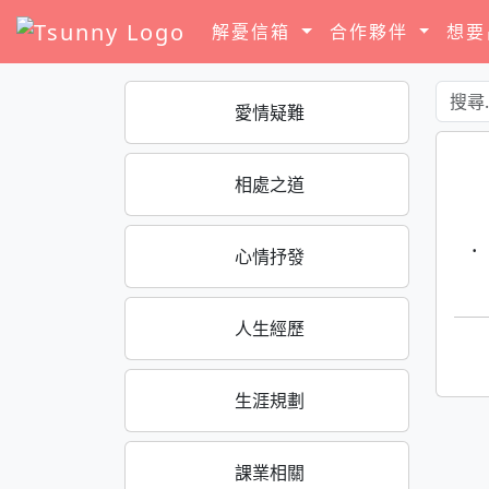
解憂信箱
合作夥伴
想
愛情疑難
相處之道
·
心情抒發
人生經歷
生涯規劃
課業相關