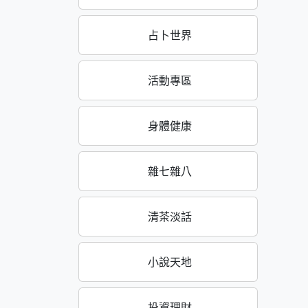
占卜世界
活動專區
身體健康
雜七雜八
清茶淡話
小說天地
投資理財