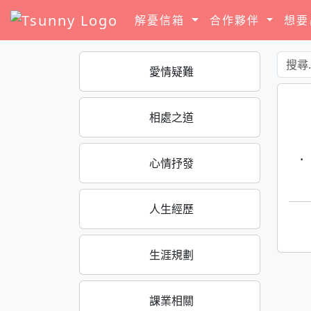
解憂信箱
合作夥伴
想
愛情疑難
相處之道
·
心情抒發
人生經歷
生涯規劃
課業相關