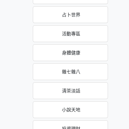
占卜世界
活動專區
身體健康
雜七雜八
清茶淡話
小說天地
投資理財