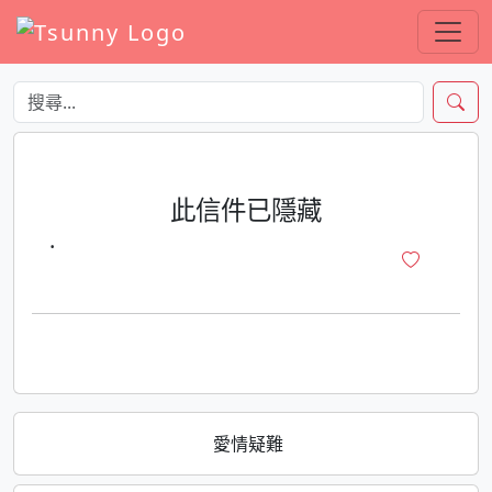
此信件已隱藏
·
愛情疑難